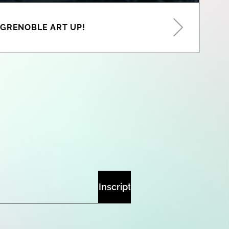
GRENOBLE ART UP!
exporte à Grenoble
Save the date