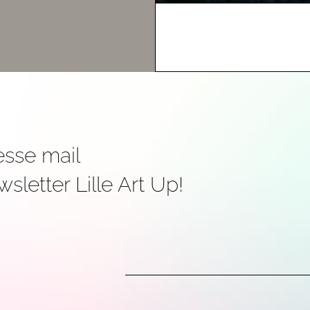
Art Up! s'
esse mail
sletter Lille Art Up!