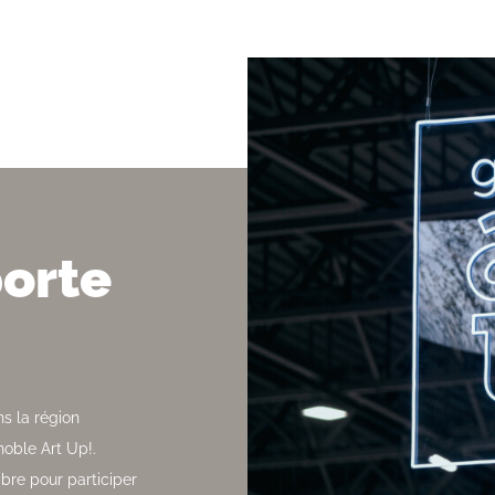
porte
s la région
oble Art Up!.
re pour participer