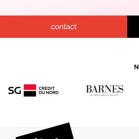
contact
N